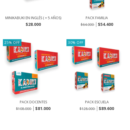
MINIKABUKI EN INGLÉS ( + 5 AÑOS)
PACK FAMILIA
$28.000
$54.400
$64.000
25
%
OFF
30
%
OFF
PACK DOCENTES
PACK ESCUELA
$81.000
$89.600
$108.000
$128.000